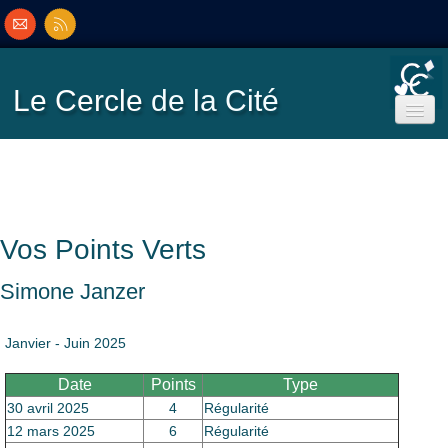
Le Cercle
de la Cité
Accueil
Ecole de Bridge
Vos Points Verts
Inscriptions/Programme
Simone Janzer
Résultats
▼
Janvier - Juin 2025
Date
Points
Type
Classement
▼
30 avril 2025
4
Régularité
12 mars 2025
6
Régularité