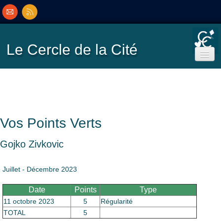
Le Cercle
de la Cité
Accueil
Ecole de Bridge
Vos Points Verts
Inscriptions/Programme
Gojko Zivkovic
Résultats
▼
Juillet - Décembre 2023
Date
Points
Type
Classement
▼
11 octobre 2023
5
Régularité
TOTAL
5