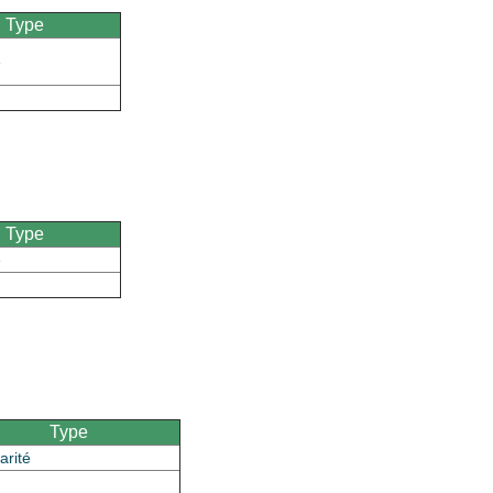
Type
é
Type
é
Type
arité