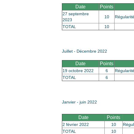
Date
Points
27 septembre
10
Régularit
2023
TOTAL
10
Juillet - Décembre 2022
Date
Points
19 octobre 2022
6
Régularit
TOTAL
6
Janvier - juin 2022
Date
Points
2 février 2022
10
Régul
TOTAL
10