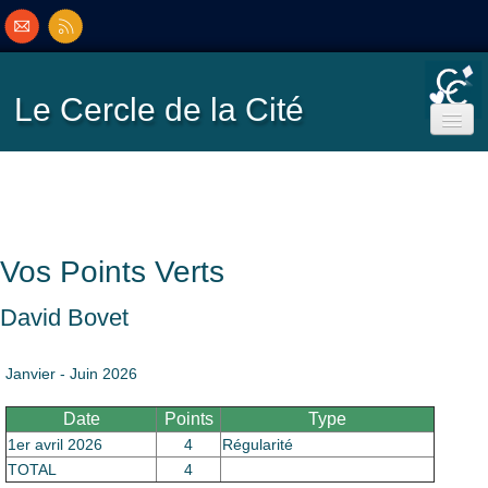
Le Cercle
de la Cité
Accueil
Ecole de Bridge
Vos Points Verts
Inscriptions/Programme
David Bovet
Résultats
▼
Janvier - Juin 2026
Date
Points
Type
Classement
▼
1er avril 2026
4
Régularité
TOTAL
4