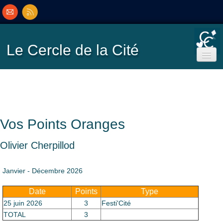
Le Cercle
de la Cité
Accueil
Ecole de Bridge
Vos Points Oranges
Inscriptions/Programme
Olivier Cherpillod
Résultats
▼
Janvier - Décembre 2026
Date
Points
Type
Classement
▼
25 juin 2026
3
Festi'Cité
TOTAL
3