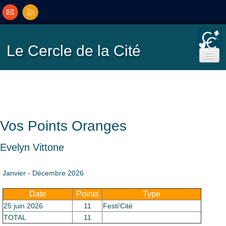
Le Cercle
de la Cité
Accueil
Ecole de Bridge
Vos Points Oranges
Inscriptions/Programme
Evelyn Vittone
Résultats
▼
Janvier - Décembre 2026
Date
Points
Type
Classement
▼
25 juin 2026
11
Festi'Cité
TOTAL
11