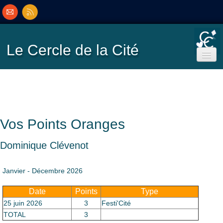
Le Cercle
de la Cité
Accueil
Ecole de Bridge
Vos Points Oranges
Inscriptions/Programme
Dominique Clévenot
Résultats
▼
Janvier - Décembre 2026
Date
Points
Type
Classement
▼
25 juin 2026
3
Festi'Cité
TOTAL
3