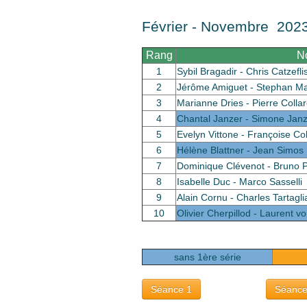
Février - Novembre 202
Rang
N
1
Sybil Bragadir - Chris Catzefli
2
Jérôme Amiguet - Stephan M
3
Marianne Dries - Pierre Colla
4
Chantal Janzer - Simone Jan
5
Evelyn Vittone - Françoise Co
6
Hélène Blattner - Jean Simos
7
Dominique Clévenot - Bruno 
8
Isabelle Duc - Marco Sasselli
9
Alain Cornu - Charles Tartagli
10
Olivier Cherpillod - Laurent v
sans 1ère série
Séance 1
Séance