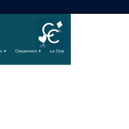
ts
Classement
Le Club
▼
▼