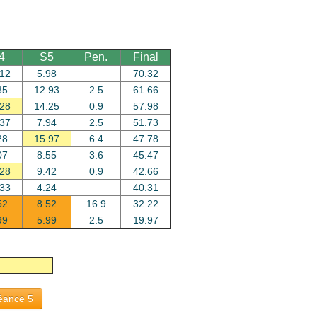
4
S5
Pen.
Final
.12
5.98
70.32
85
12.93
2.5
61.66
.28
14.25
0.9
57.98
.37
7.94
2.5
51.73
28
15.97
6.4
47.78
07
8.55
3.6
45.47
.28
9.42
0.9
42.66
.33
4.24
40.31
52
8.52
16.9
32.22
99
5.99
2.5
19.97
éance 5