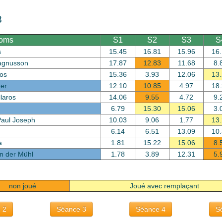
3
oms
S1
S2
S3
S
s
15.45
16.81
15.96
16
agnusson
17.87
12.83
11.68
8.
ros
15.36
3.93
12.06
13
zer
12.10
10.85
4.97
18
llaros
14.06
9.55
4.72
9.
6.79
15.30
15.06
3.
Paul Joseph
10.03
9.06
1.77
13
6.14
6.51
13.09
10
a
1.81
15.22
15.06
8.
on der Mühl
1.78
3.89
12.31
5.
non joué
Joué avec remplaçant
 2
Séance 3
Séance 4
S